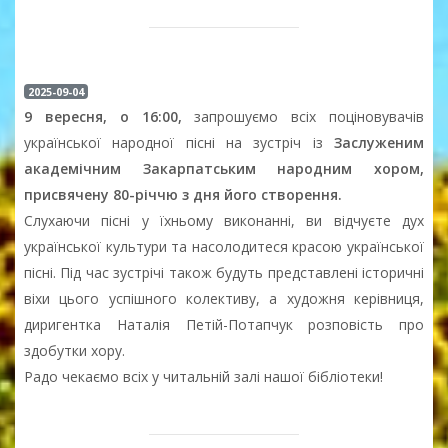
2025-09-04
9 вересня, о 16:00,
запрошуємо всіх поціновувачів
української народної пісні на зустріч із
Заслуженим
академічним Закарпатським народним хором,
присвячену 80-річчю з дня його створення.
Слухаючи пісні у їхньому виконанні, ви відчуєте дух
української культури та насолодитеся красою української
пісні. Під час зустрічі також будуть представлені історичні
віхи цього успішного колективу, а художня керівниця,
диригентка Наталія Петій-Потапчук розповість про
здобутки хору.
Радо чекаємо всіх у читальній залі нашої бібліотеки!