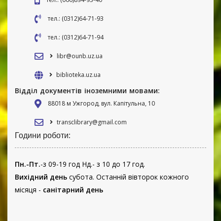
тел.: (0312)64-71-93
тел.: (0312)64-71-94
libr@ounb.uz.ua
biblioteka.uz.ua
Відділ документів іноземними мовами:
88018 м Ужгород, вул. Капітульна, 10
transclibrary@gmail.com
Години роботи:
Пн.-Пт.
-з 09-19 год Нд.- з 10 до 17 год.
Вихідний день
субота. Останній вівторок кожного
місяця -
санітарний день