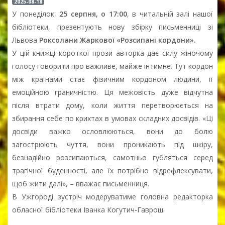
2025-08-18
У понеділок,
25 серпня, о 17:00
, в читальній залі нашої
бібліотеки, презентують нову збірку письменниці зі
Львова
Роксолани Жаркової «Розсипані кордони».
У цій книжці короткої прози авторка дає силу жіночому
голосу говорити про важливе, майже інтимне. Тут кордон
між країнами стає фізичним кордоном людини, її
емоційною граничністю. Ця межовість дуже відчутна
після втрати дому, коли життя перетворюється на
збирання себе по крихтах в умовах складних досвідів. «Ці
досвіди важко ословлюються, вони до болю
загострюють чуття, вони проникають під шкіру,
безнадійно розсипаються, самотньо губляться серед
трагічної буденності, але їх потрібно відрефлексувати,
щоб жити далі», – вважає письменниця.
В Ужгороді зустріч модеруватиме головна редакторка
обласної бібліотеки Іванка Когутич-Гаврош.