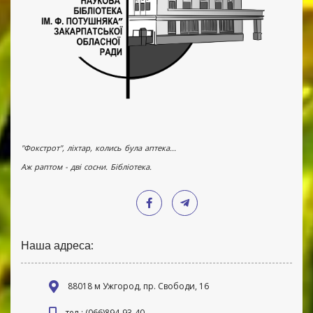
"Фокстрот", ліхтар, колись була аптека...
Аж раптом - дві сосни. Бібліотека.
Наша адреса:
88018 м Ужгород, пр. Свободи, 16
тел.: (066)894-93-40