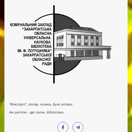
"Фокстрот", ліхтар, колись була аптека...
Аж раптом - дві сосни. Бібліотека.