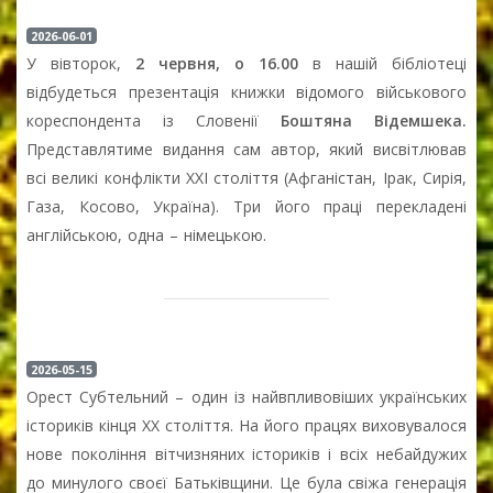
2026-06-01
У вівторок,
2 червня, о 16.00
в нашій бібліотеці
відбудеться презентація книжки відомого військового
кореспондента із Словенії
Боштяна Відемшека.
Представлятиме видання сам автор, який висвітлював
всі великі конфлікти ХХІ століття (Афганістан, Ірак, Сирія,
Газа, Косово, Україна). Три його праці перекладені
англійською, одна – німецькою.
2026-05-15
Орест Субтельний – один із найвпливовіших українських
істориків кінця XX століття. На його працях виховувалося
нове покоління вітчизняних істориків і всіх небайдужих
до минулого своєї Батьківщини. Це була свіжа генерація