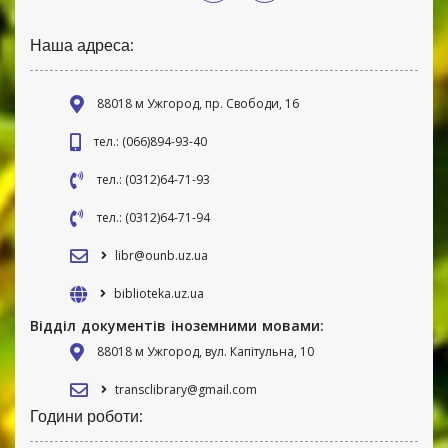
Наша адреса:
88018 м Ужгород, пр. Свободи, 16
тел.: (066)894-93-40
тел.: (0312)64-71-93
тел.: (0312)64-71-94
libr@ounb.uz.ua
biblioteka.uz.ua
Відділ документів іноземними мовами:
88018 м Ужгород, вул. Капітульна, 10
transclibrary@gmail.com
Години роботи: