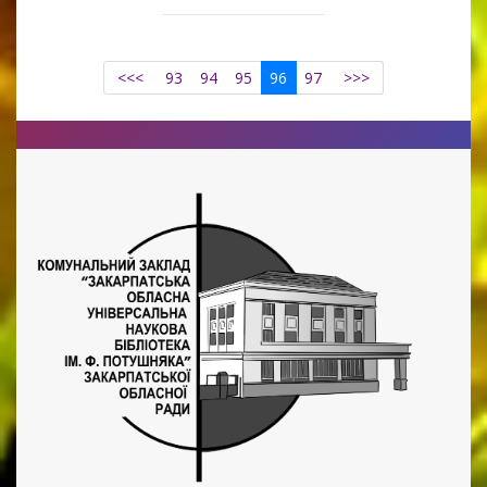
<<<
93
94
95
96
97
>>>