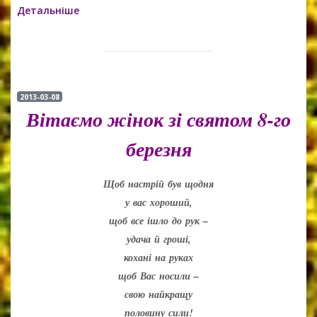
Детальніше
2013-03-08
Вітаємо жінок зі святом 8-го
березня
Щоб настрій був щодня
у вас хороший,
щоб все ішло до рук –
удача й гроші,
кохані на руках
щоб Вас носили –
свою найкращу
половину сили!