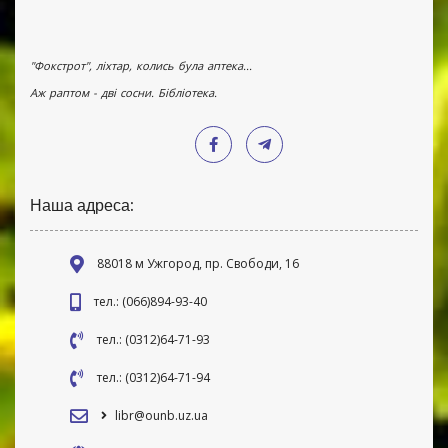
"Фокстрот", ліхтар, колись була аптека...
Аж раптом - дві сосни. Бібліотека.
Наша адреса:
88018 м Ужгород, пр. Свободи, 16
тел.: (066)894-93-40
тел.: (0312)64-71-93
тел.: (0312)64-71-94
libr@ounb.uz.ua