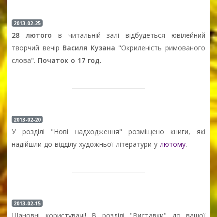
2013-02-25
28 лютого
в читальній залі відбудеться ювілейний
творчий вечір
Василя Кузана
"Окриленість римованого
слова".
Початок о 17 год.
2013-02-20
У розділі "Нові надходження" розміщено книги, які
надійшли до відділу художньої літератури у
лютому
.
2013-02-15
Шановні користувачі! В розділі "Виставки" до вашої