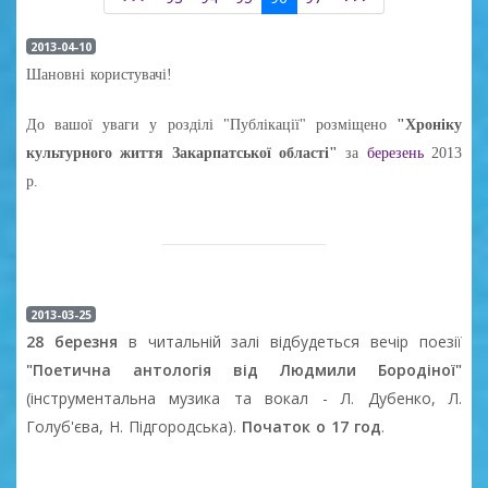
2013-04-10
Шановні користувачі!
До вашої уваги у розділі "Публікації" розміщено
"Хроніку
культурного життя Закарпатської області"
за
б
ерезень
2013
р.
2013-03-25
28 березня
в читальній залі відбудеться вечір поезії
"Поетична антологія від Людмили Бородіної"
(інструментальна музика та вокал - Л. Дубенко, Л.
Голуб'єва, Н. Підгородська).
Початок о 17 год
.