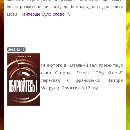
уваги розміщено виставку до Міжнародного дня рідної
мови
"Найперше було слово..."
.
2013-02-11
14 лютого
в читальній залі презентація
книги Стефана Есселя "Обурюйтесь!"
(переклад з французької Віктора
Мотрука).
Початок о 17 год.