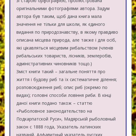
зі старою орфографією, проілюстрована
оригінальними фотографіями автора. Задум
автора був таким, щоб дана книга мала
значення не тільки для школи, як єдиного
видання по природознавству, в якому правдиво
описана місцева природа, але также і для осіб,
які цікавляться місцевим рибальством (членів
рибальських товариств, лісників, землеробів,
адміністративних чиновників тощо.)
Зміст книги такий – загальне поняття про
життя і будову риб та їх систематичне ділення;
розповсюдження риб; опис риб (окремо по
видах); головні способи ловіння риби. В кінці
даної книги подано також – статтю
«Рыболовное занонодательство на
Подкарпатской Руси», Мадярській рыболовный
закон с 1888 года, Указатель латинских
названій, Алфавитный указатель русских