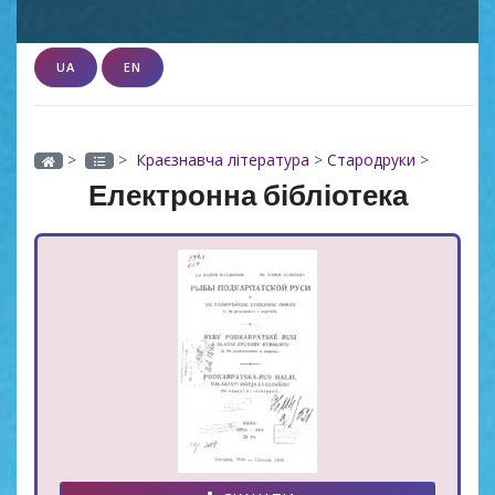
UA
EN
>
>
Краєзнавча література
>
Стародруки
>
Електронна бібліотека