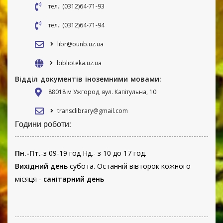
тел.: (0312)64-71-93
тел.: (0312)64-71-94
libr@ounb.uz.ua
biblioteka.uz.ua
Відділ документів іноземними мовами:
88018 м Ужгород, вул. Капітульна, 10
transclibrary@gmail.com
Години роботи:
Пн.-Пт.
-з 09-19 год Нд.- з 10 до 17 год.
Вихідний день
субота. Останній вівторок кожного
місяця -
санітарний день