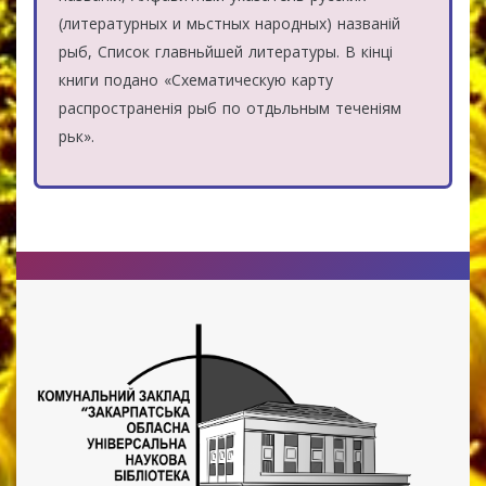
(литературных и мьстных народных) названій
рыб, Список главньйшей литературы. В кінці
книги подано «Cхематическую карту
распространенія рыб по отдьльным теченіям
рьк».