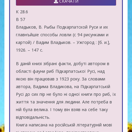
СКАЧАТИ
К 28.6
В 57
Владыков, В. Рыбы Подкарпатской Руси и их
главнъйшіе способы ловли (с 94 рисунками и
картой) / Вадим Владыков. – Ужгород : [б. и.],
1926. – 147 с.
В даній книзі зібрані факти, добуті автором в
області фауни риб Підкарпатської Русі, над
якою він працював з 1923 року. За словами
автора, Вадима Владикова, на Підкарпатській
Русі до сих пір не було ні одної книги про риб, їх
життя та значення для людини. Але потреба в
ній була велика. І тому він взяв на себе таку
відповідальність.
Книга написана на російській літературній мові