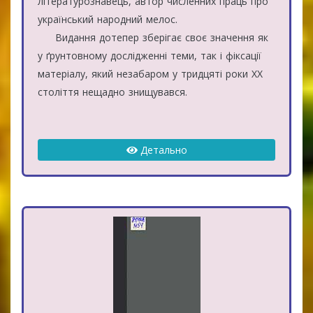
літературознавець, автор численних праць про
український народний мелос.
Видання дотепер зберігає своє значення як
у ґрунтовному дослідженні теми, так і фіксації
матеріалу, який незабаром у тридцяті роки ХХ
століття нещадно знищувався.
Детально