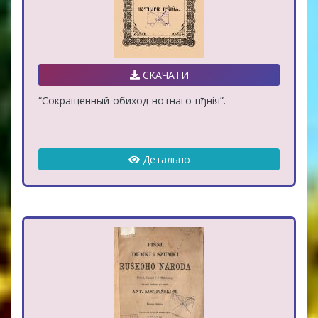
СКАЧАТИ
“Сокращенный обиход нотнаго пђнія”.
Детально