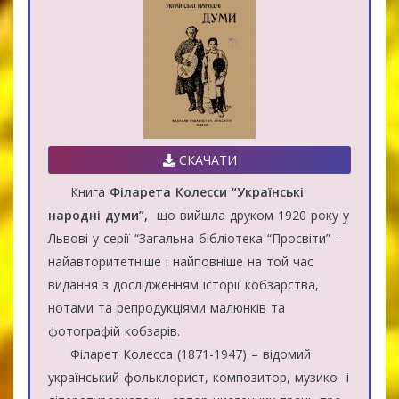
СКАЧАТИ
Книга
Філарета Колесси “Українські
народні думи”,
що вийшла друком 1920 року у
Львові у серії “Загальна бібліотека “Просвіти” –
найавторитетніше і найповніше на той час
видання з дослідженням історії кобзарства,
нотами та репродукціями малюнків та
фотографій кобзарів.
Філарет Колесса (1871-1947) – відомий
український фольклорист, композитор, музико- і