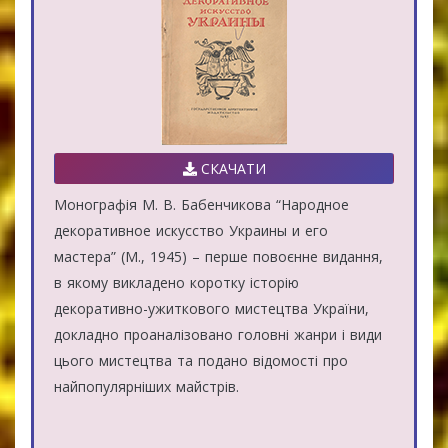
СКАЧАТИ
Монографія М. В. Бабенчикова “Народное
декоративное искусство Украины и его
мастера” (М., 1945) – перше повоєнне видання,
в якому викладено коротку історію
декоративно-ужиткового мистецтва України,
докладно проаналізовано головні жанри і види
цього мистецтва та подано відомості про
найпопулярніших майстрів.