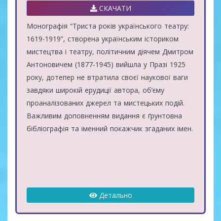
СКАЧАТИ
Монографія “Триста років українського театру:
1619-1919”, створена українським істориком
мистецтва і театру, політичним діячем Дмитром
Антоновичем (1877-1945) вийшла у Празі 1925
року, дотепер не втратила своєї наукової ваги
завдяки широкій ерудиції автора, об’єму
проаналізованих джерел та мистецьких подій.
Важливим доповненням видання є ґрунтовна
бібліографія та іменний покажчик згаданих імен.
Детально