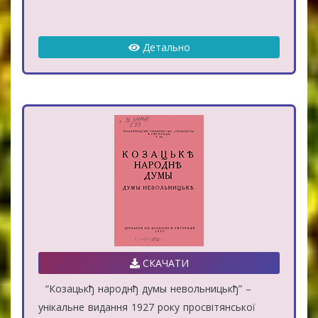
Детально
СКАЧАТИ
“Козацькђ народнђ думы невольницькђ” –
унікальне видання 1927 року просвітянської