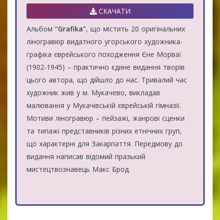
СКАЧАТИ
Альбом
“Grafika”
, що містить 20 оригінальних
ліногравюр видатного угорського художника-
графіка єврейського походження Єне Морваї
(1902-1945) – практично єдине видання творів
цього автора, що дійшло до нас. Тривалий час
художник жив у м. Мукачево, викладав
малювання у Мукачівській єврейській гімназії.
Мотиви ліногравюр – пейзажі, жанрові сценки
та типажі представників різних етнічних груп,
що характерні для Закарпаття. Передмову до
видання написав відомий празький
мистецтвознавець Макс Брод.