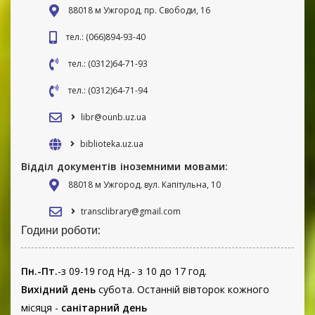
88018 м Ужгород, пр. Свободи, 16
тел.: (066)894-93-40
тел.: (0312)64-71-93
тел.: (0312)64-71-94
libr@ounb.uz.ua
biblioteka.uz.ua
Відділ документів іноземними мовами:
88018 м Ужгород, вул. Капітульна, 10
transclibrary@gmail.com
Години роботи:
Пн.-Пт.
-з 09-19 год Нд.- з 10 до 17 год.
Вихідний день
субота. Останній вівторок кожного
місяця -
санітарний день