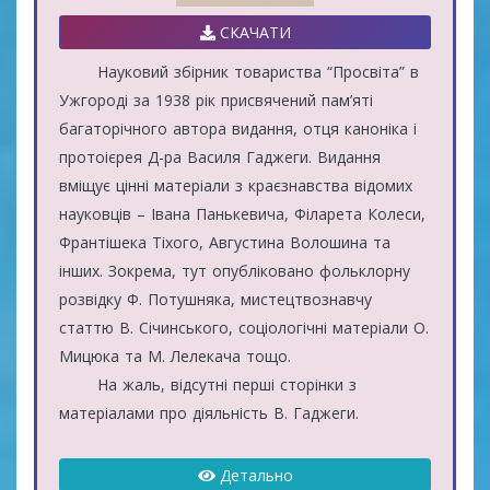
СКАЧАТИ
Науковий збірник товариства “Просвіта” в
Ужгороді за 1938 рік присвячений пам’яті
багаторічного автора видання, отця каноніка і
протоієрея Д-ра Василя Гаджеги. Видання
вміщує цінні матеріали з краєзнавства відомих
науковців – Івана Панькевича, Філарета Колеси,
Франтішека Тіхого, Августина Волошина та
інших. Зокрема, тут опубліковано фольклорну
розвідку Ф. Потушняка, мистецтвознавчу
статтю В. Січинського, соціологічні матеріали О.
Мицюка та М. Лелекача тощо.
На жаль, відсутні перші сторінки з
матеріалами про діяльність В. Гаджеги.
Детально