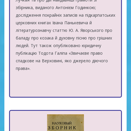
збірника, виданого Антонієм Годинкою;
дослідження покрайніх записів на підкарпатських
церковних книгах Івана Панькевича й
літературознавчу статтю Ю. А. Яворського про
баладу про козака й духовну пісню про грішних
людей. Тут також опубліковано юридичну
публікацію Тодота Галіпа «Звичаєве право
спадкове на Верховині, яко джерело діючого
права».