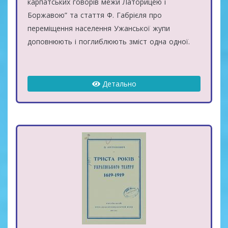
карпатських говорів межи Латорицею і
Боржавою” та стаття Ф. Габрієля про
переміщення населення Ужанської жупи
доповнюють і поглиблюють зміст одна одної.
Детально