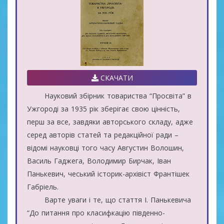
СКАЧАТИ
Науковий збірник товариства “Просвіта” в
Ужгороді за 1935 рік зберігає свою цінність,
перш за все, завдяки авторського складу, адже
серед авторів статей та редакційної ради –
відомі науковці того часу Августин Волошин,
Василь Гаджега, Володимир Бирчак, Іван
Панькевич, чеський історик-архівіст Франтішек
Габріель.
Варте уваги і те, що стаття І. Панькевича
“До питання про класифкацію південно-