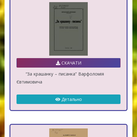
СКАЧАТИ
“За крашанку – писанка” Варфоломія
Євтимовича
Детально