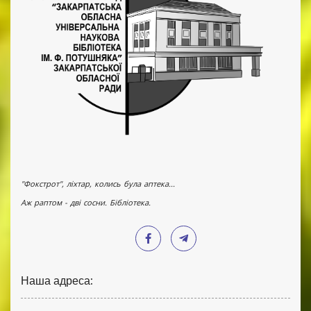
"Фокстрот", ліхтар, колись була аптека...
Аж раптом - дві сосни. Бібліотека.
Наша адреса: