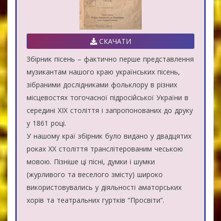
СКАЧАТИ
Збірник пісень – фактично перше представлення
музикантам нашого краю українських пісень,
зібраними дослідниками фольклору в різних
місцевостях тогочасної підросійської України в
середині ХІХ століття і запропонованих до друку
у 1861 році.
У нашому краї збірник було видано у двадцятих
роках ХХ століття транслітерованим чеською
мовою. Пізніше ці пісні, думки і шумки
(журливого та веселого змісту) широко
використовувались у діяльності аматорських
хорів та театральних гуртків “Просвіти”.