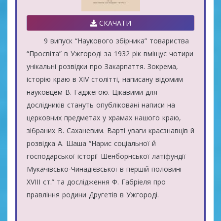
СКАЧАТИ
9 випуск “Наукового збірника” товариства
“Просвіта” в Ужгороді за 1932 рік вміщує чотири
унікальні розвідки про Закарпаття. Зокрема,
історію краю в ХІV столітті, написану відомим
науковцем В. Гаджегою. Цікавими для
дослідників стануть опубліковані написи на
церковних предметах у храмах нашого краю,
зібраних В. Саханевим. Варті уваги краєзнавців й
розвідка А. Шаша “Нарис соціальної й
господарської історії Шенборнської латіфундії
Мукачівсько-Чинадієвської в першій половині
ХVІІІ ст.” та дослідження Ф. Габріеля про
правління родини Другетів в Ужгороді.