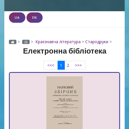
UA
EN
>
>
Краєзнавча література
>
Стародруки
>
Електронна бібліотека
<<<
1
2
>>>