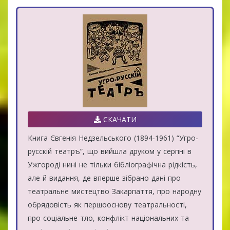
СКАЧАТИ
Книга Євгенія Недзельського (1894-1961) “Угро-
русскій театръ”, що вийшла друком у серпні в
Ужгороді нині не тільки бібліографічна рідкість,
але й видання, де вперше зібрано дані про
театральне мистецтво Закарпаття, про народну
обрядовість як першооснову театральності,
про соціальне тло, конфлікт національних та