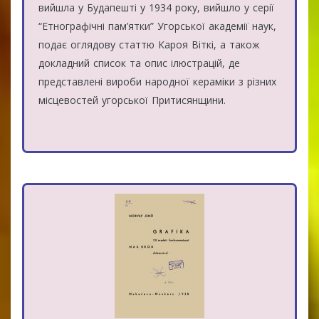
вийшла у Будапешті у 1934 року, вийшло у серії
“Етнографічні пам’ятки” Угорської академії наук,
подає оглядову статтю Кароя Віткі, а також
докладний список та опис ілюстрацій, де
представлені вироби народної кераміки з різних
місцевостей угорської Притисянщини.