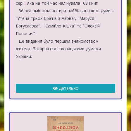
серії, яка на той час налічувала 68 книг.
Збірка вмістила чотири найбільш відомі думи –
“Утеча трьох братів з Азова”, “Маруся
Богуславка”, “Самійло Кішка” та “Олексій
Попович”.
Це видання було першим знайомством
жителів Закарпаття з козацькими думами
України.
Детально