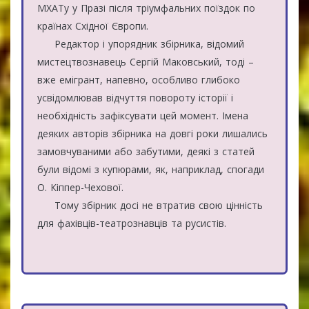
МХАТу у Празі після тріумфальних поїздок по
країнах Східної Європи.
Редактор і упорядник збірника, відомий
мистецтвознавець Сергій Маковський, тоді –
вже емігрант, напевно, особливо глибоко
усвідомлював відчуття повороту історії і
необхідність зафіксувати цей момент. Імена
деяких авторів збірника на довгі роки лишались
замовчуваними або забутими, деякі з статей
були відомі з купюрами, як, наприклад, спогади
О. Кіппер-Чехової.
Тому збірник досі не втратив свою цінність
для фахівців-театрознавців та русистів.