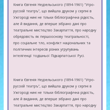
Книга Євгенія Недзельського (1894-1961) “Угро-
русскій театръ”, що вийшла друком у серпні в
Ужгороді нині не тільки бібліографічна рідкість,
але й видання, де вперше зібрано дані про
театральне мистецтво Закарпаття, про народну
обрядовість як першооснову театральності,
про соціальне тло, конфлікт національних та
політичних інтересів різних угрупувань
інтелігенції тодішньої Підкарпатської Русі.
Книга Євгенія Недзельського (1894-1961) “Угро-
русскій театръ”, що вийшла друком у серпні в
Ужгороді нині не тільки бібліографічна рідкість,
але й видання, де вперше зібрано дані про
театральне мистецтво Закарпаття, про народну