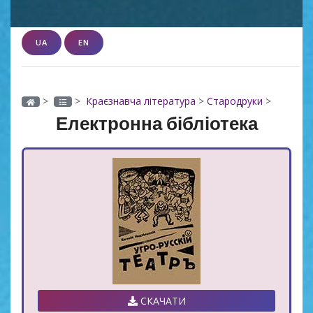
UA
EN
>
>
Краєзнавча література
>
Стародруки
>
Електронна бібліотека
СКАЧАТИ