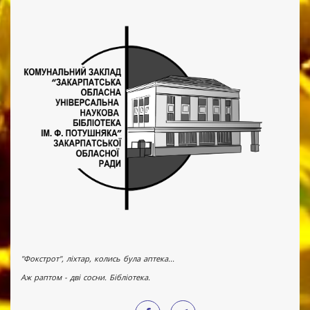
"Фокстрот", ліхтар, колись була аптека...
Аж раптом - дві сосни. Бібліотека.