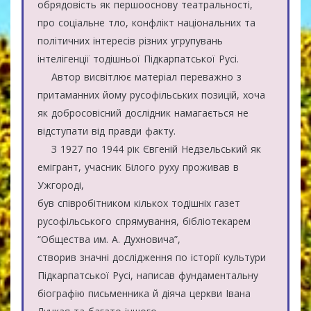
обрядовість як першооснову театральності,
про соціальне тло, конфлікт національних та
політичних інтересів різних угрупувань
інтелігенції тодішньої Підкарпатської Русі.
Автор висвітлює матеріал переважно з
притаманних йому русофільських позицій, хоча
як добросовісний дослідник намагається не
відступати від правди факту.
З 1927 по 1944 рік Євгеній Недзельський як
емігрант, учасник Білого руху проживав в
Ужгороді,
був співробітником кількох тодішніх газет
русофільського спрямування, бібліотекарем
“Общества им. А. Духновича”,
створив значні дослідження по історії культури
Підкарпатської Русі, написав фундаментальну
біографію письменника й діяча церкви Івана