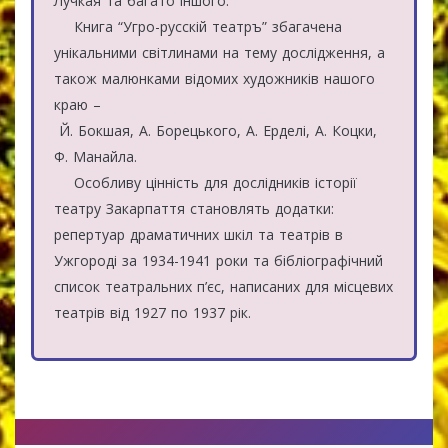
Лучкая та багато іншого.
Книга “Угро-русскій театръ” збагачена
унікальними світлинами на тему дослідження, а
також малюнками відомих художників нашого
краю –
Й. Бокшая, А. Борецького, А. Ерделі, А. Коцки,
Ф. Манайла.
Особливу цінність для дослідників історії
театру Закарпаття становлять додатки:
репертуар драматичних шкіл та театрів в
Ужгороді за 1934-1941 роки та бібліографічний
список театральних п’єс, написаних для місцевих
театрів від 1927 по 1937 рік.