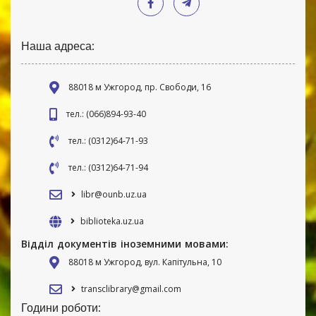
Наша адреса:
88018 м Ужгород, пр. Свободи, 16
тел.: (066)894-93-40
тел.: (0312)64-71-93
тел.: (0312)64-71-94
libr@ounb.uz.ua
biblioteka.uz.ua
Відділ документів іноземними мовами:
88018 м Ужгород, вул. Капітульна, 10
transclibrary@gmail.com
Години роботи: