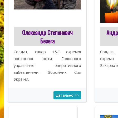
Олександр Степанович
Андр
Безега
Солдат, сапер 15-ї окремої
Солдат, 
понтонної роти Головного
окрема
управління оперативного
Закарпат
забезпечення Збройних Cил
України.
Детально >>