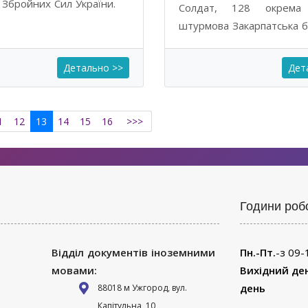
 Збройних Cил України.
Солдат, 128 окрема 
штурмова Закарпатська б
Детально >>
Дет
1
12
13
14
15
16
>>>
Години роб
Відділ документів іноземними
Пн.-Пт.
-з 09-
мовами:
Вихідний де
день
88018 м Ужгород, вул.
Капітульна, 10