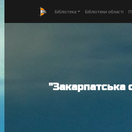
Бібліотека
Бібліотеки області
П
"Закарпатська 