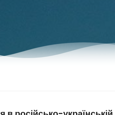
я в російсько-українській 