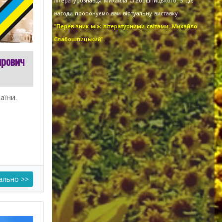
літературознавця Михайла Слабошпицького. З цієї
нагоди пропонуємо вам віртуальну виставку
"Перевізник між літературними світами: Михайло
Слабошпицький".
ирович
аїни.
ально >>