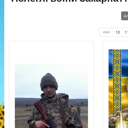
А
<<<
10
1