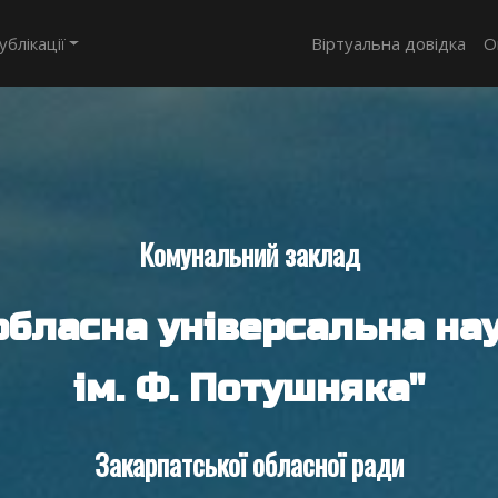
ублікації
Віртуальна довідка
О
Комунальний заклад
обласна універсальна нау
ім. Ф. Потушняка"
Закарпатської обласної ради