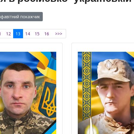
лфавітний покажчик
1
12
13
14
15
16
>>>