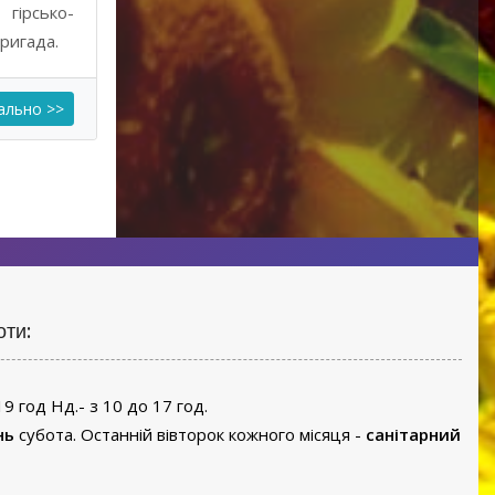
гірсько-
ригада.
ально >>
оти:
19 год Нд.- з 10 до 17 год.
нь
субота. Останній вівторок кожного місяця -
санітарний