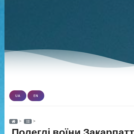
UA
EN
>
>
Полеглі воїни Закарпатт