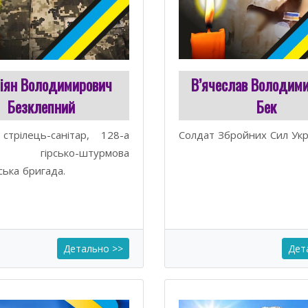
іян Володимирович
В’ячеслав Володим
Безклепний
Бек
стрілець-санітар, 128-а
Солдат Збройних Cил Укр
 гірсько-штурмова
ська бригада.
Детально >>
Дет