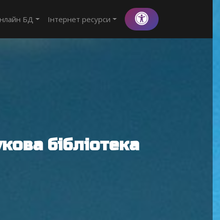
нлайн БД
Інтернет ресурси
кова бібліотека