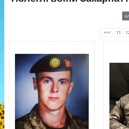
А
<<<
11
1