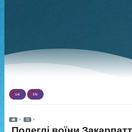
UA
EN
>
>
Полеглі воїни Закарпатт