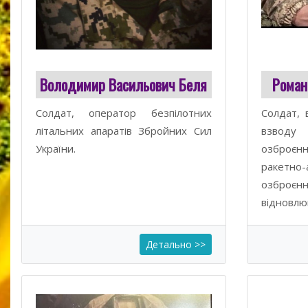
Володимир Васильович Беля
Роман
Солдат, оператор безпілотних
Солдат, 
літальних апаратів Збройних Cил
взвод
України.
озброє
ракетно-
озбро
відновлю
Детально >>