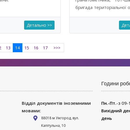
бригада територіальної 
Детально >>
Дет
2
13
14
15
16
17
>>>
Години роб
Відділ документів іноземними
Пн.-Пт.
-з 09-
мовами:
Вихідний де
день
88018 м Ужгород, вул.
Капітульна, 10