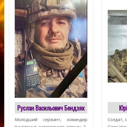
Руслан Васильович Бендзяк
Юрі
Молодший сержант, командир
Солдат, 
відділення кулеметного взводу 2-
Cили Укра