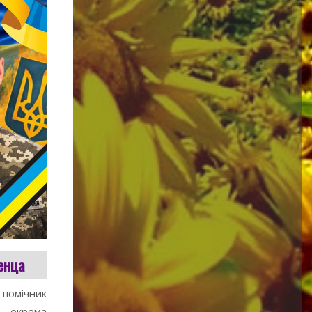
енца
омічник
а окрема