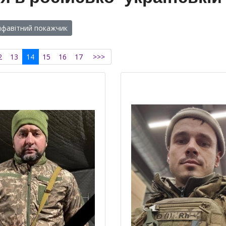
лфавітний покажчик
2
13
14
15
16
17
>>>