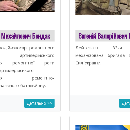
 Михайлович Бендак
Євгеній Валерійович
водій-слюсар ремонтного
Лейтенант, 33-я 
у артилерійського
механізована бригада 
ння ремонтної роти
Сил України.
артилерійського
єння ремонтно-
вального батальйону.
Детально >>
Дет