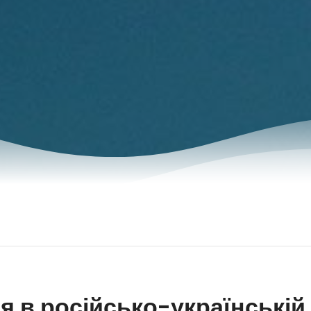
я в російсько-українській 