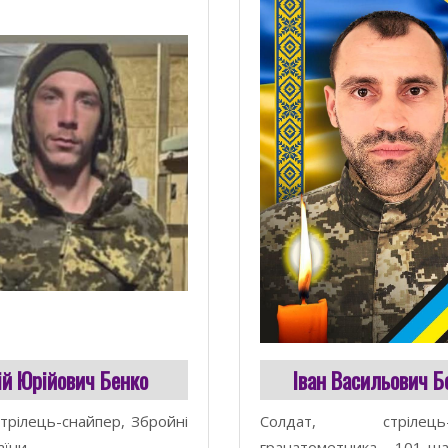
й Юрійович Бенко
Іван Васильович Б
стрілець-снайпер, Збройні
Солдат, стрілець-п
їни.
гранатометника, 101-ш