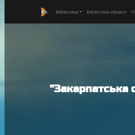
Бібліотека
Бібліотеки області
П
"Закарпатська 