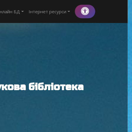
нлайн БД
Інтернет ресурси
кова бібліотека