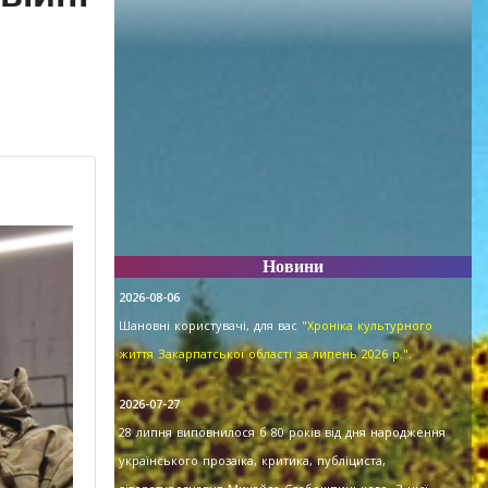
Новини
2026-08-06
Шановні користувачі, для вас
"Хроніка культурного
життя Закарпатської області за липень 2026 р."
.
2026-07-27
28 липня виповнилося б 80 років від дня народження
українського прозаїка, критика, публіциста,