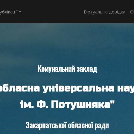
ублікації
Віртуальна довідка
О
Комунальний заклад
обласна універсальна нау
ім. Ф. Потушняка"
Закарпатської обласної ради