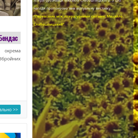
літературознавця Михайла Слабошпицького. З цієї
нагоди пропонуємо вам віртуальну виставку
"Перевізник між літературними світами: Михайло
Слабошпицький".
 Бендас
окрема
Збройних
ально >>