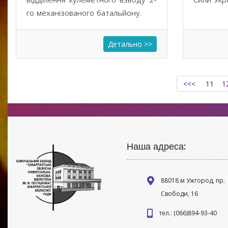
го механізованого батальйону.
Детально >>
<<<
11
1
Наша адреса:
88018 м Ужгород, пр.
Свободи, 16
тел.: (066)894-93-40