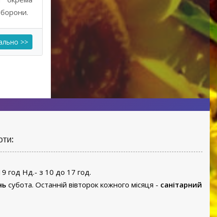
оборони.
ально >>
оти:
19 год Нд.- з 10 до 17 год.
нь
субота. Останній вівторок кожного місяця -
санітарний