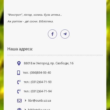
"Фокстрот", ліхтар, колись була аптека...
Аж раптом - дві сосни. Бібліотека.
Наша адреса:
88018 м Ужгород, пр. Свободи, 16
тел.: (066)894-93-40
тел.: (0312)64-71-93
тел.: (0312)64-71-94
libr@ounb.uz.ua
biblioteka.uz.ua