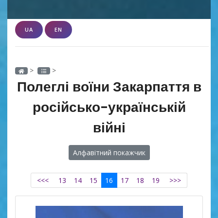
UA
EN
>
>
Полеглі воїни Закарпаття в
російсько-українській
війні
Алфавітний покажчик
<<<
13
14
15
16
17
18
19
>>>