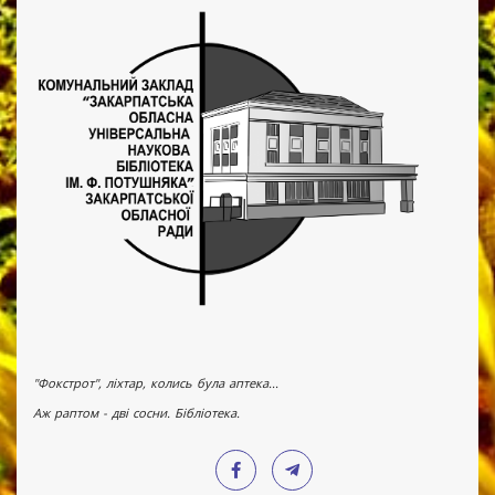
"Фокстрот", ліхтар, колись була аптека...
Аж раптом - дві сосни. Бібліотека.