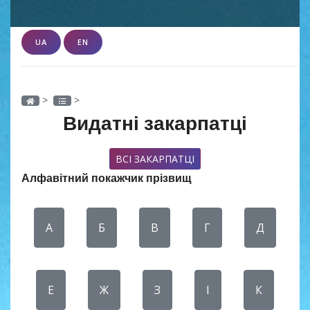
UA
EN
>
>
Видатні закарпатці
ВСІ ЗАКАРПАТЦІ
Алфавітний покажчик прізвищ
А
Б
В
Г
Д
Е
Ж
З
І
К