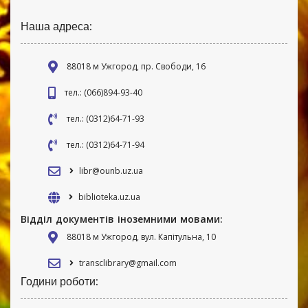
Наша адреса:
88018 м Ужгород, пр. Свободи, 16
тел.: (066)894-93-40
тел.: (0312)64-71-93
тел.: (0312)64-71-94
libr@ounb.uz.ua
biblioteka.uz.ua
Відділ документів іноземними мовами:
88018 м Ужгород, вул. Капітульна, 10
transclibrary@gmail.com
Години роботи: