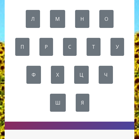
Л
М
Н
О
П
Р
С
Т
У
Ф
Х
Ц
Ч
Ш
Я