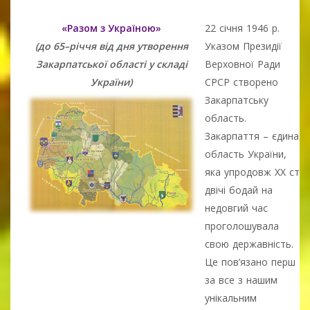
«Разом з Україною»
22 cічня 1946 р.
(до 65–річчя від дня утворення
Указом Президії
Закарпатської області у складі
Верховної Ради
України)
СРСР створено
Закарпатську
область.
Закарпаття – єдина
область України,
яка упродовж ХХ ст.
двічі бодай на
недовгий час
проголошувала
свою державність.
Це пов’язано перш
за все з нашим
унікальним