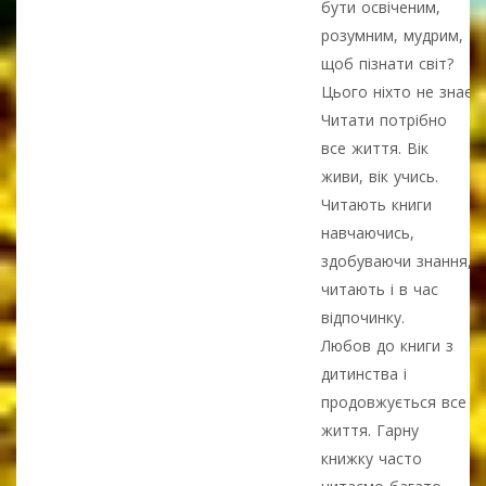
бути освіченим,
розумним, мудрим,
щоб пізнати світ?
Цього ніхто не знає.
Читати потрібно
все життя. Вік
живи, вік учись.
Читають книги
навчаючись,
здобуваючи знання,
читають і в час
відпочинку.
Любов до книги з
дитинства і
продовжується все
життя. Гарну
книжку часто