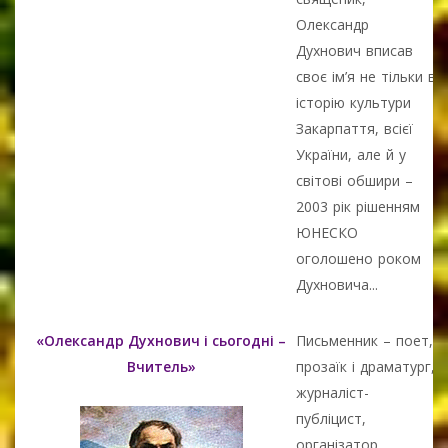
Олександр
Духнович вписав
своє ім’я не тільки в
історію культури
Закарпаття, всієї
України, але й у
світові обшири –
2003 рік рішенням
ЮНЕСКО
оголошено роком
Духновича...
«Олександр Духнович і сьогодні –
Письменник – поет,
Вчитель»
прозаїк і драматург,
журналіст-
публіцист,
організатор