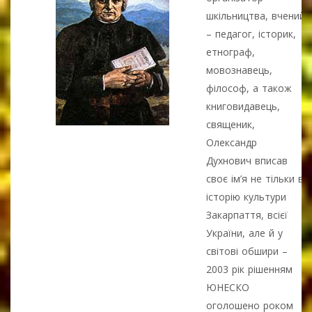
шкільництва, вчений
– педагог, історик,
етнограф,
мовознавець,
філософ, а також
книговидавець,
священик,
Олександр
Духнович вписав
своє ім’я не тільки в
історію культури
Закарпаття, всієї
України, але й у
світові обшири –
2003 рік рішенням
ЮНЕСКО
оголошено роком