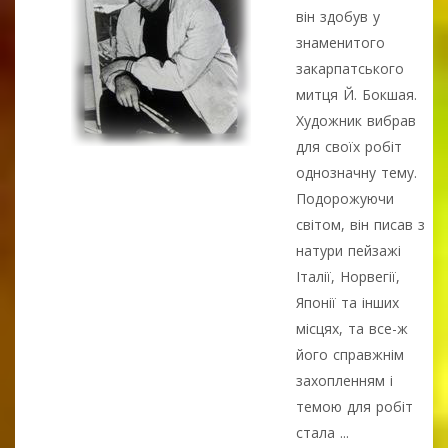
він здобув у
знаменитого
закарпатського
митця Й. Бокшая.
Художник вибрав
для своїх робіт
однозначну тему.
Подорожуючи
світом, він писав з
натури пейзажі
Італії, Норвегії,
Японії та інших
місцях, та все-ж
його справжнім
захопленням і
темою для робіт
стала ...