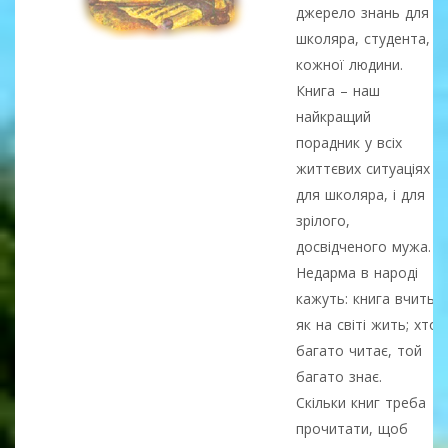
джерело знань для
школяра, студента,
кожної людини.
Книга – наш
найкращий
порадник у всіх
життєвих ситуаціях і
для школяра, і для
зрілого,
досвідченого мужа.
Недарма в народі
кажуть: книга вчить
як на світі жить; хто
багато читає, той
багато знає.
Скільки книг треба
прочитати, щоб