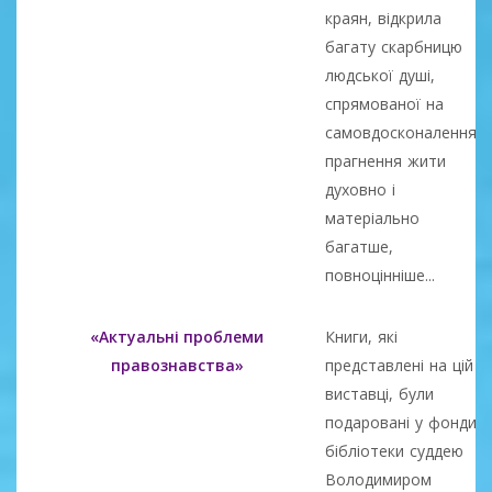
краян, відкрила
багату скарбницю
людської душі,
спрямованої на
самовдосконалення,
прагнення жити
духовно і
матеріально
багатше,
повноцінніше...
«Актуальні проблеми
Книги, які
правознавства»
представлені на цій
виставці, були
подаровані у фонди
бібліотеки суддею
Володимиром