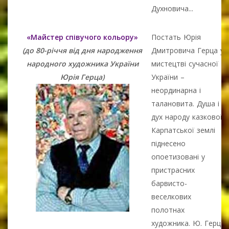
Духновича...
«Майстер співучого кольору»
Постать Юрія
(до 80-річчя від дня народження
Дмитровича Герца у
народного художника України
мистецтві сучасної
Юрія Герца)
України –
неординарна і
талановита. Душа і
дух народу казкової
Карпатської землі
піднесено
опоетизовані у
пристрасних
барвисто-
веселкових
полотнах
художника. Ю. Герц