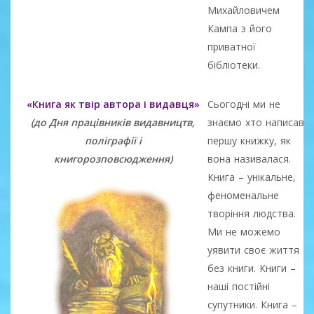
Михайловичем
Кампа з його
приватної
бібліотеки.
«Книга як твір автора і видавця»
Сьогодні ми не
(до Дня працівників видавництв,
знаємо хто написав
поліграфії і
першу книжку, як
книгорозповсюдження)
вона називалася.
Книга – унікальне,
феноменальне
творіння людства.
Ми не можемо
уявити своє життя
без книги. Книги –
наші постійні
супутники. Книга –