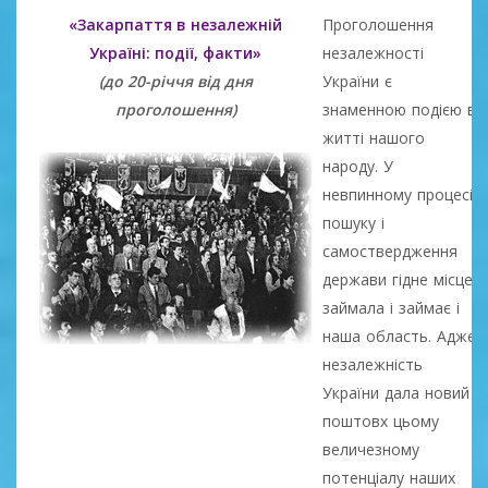
«Закарпаття в незалежній
Проголошення
Україні: події, факти»
незалежності
(до 20-річчя від дня
України є
проголошення)
знаменною подією в
житті нашого
народу. У
невпинному процесі
пошуку і
самоствердження
держави гідне місце
займала і займає і
наша область. Адже
незалежність
України дала новий
поштовх цьому
величезному
потенціалу наших