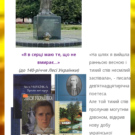
«Я в серці маю те, що не
«На шлях я вийшла
вмирає…»
ранньою весною і
(до 140-річчя Лесі Українки)
тихий спів несмілий
заспівала», - писала
дев’ятнадцятирічна
поетеса.
Але той тихий спів
пролунав могутнім
дзвоном, відкрив
нову добу
української