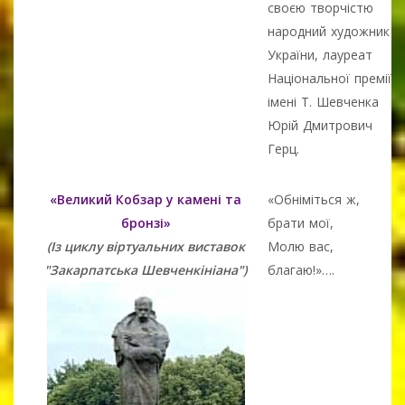
своєю творчістю
народний художник
України, лауреат
Національної премії
імені Т. Шевченка
Юрій Дмитрович
Герц.
«Великий Кобзар у камені та
«Обніміться ж,
бронзі»
брати мої,
(Із циклу віртуальних виставок
Молю вас,
"Закарпатська Шевченкініана")
благаю!»….