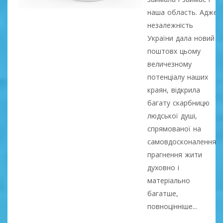
наша область. Адже
незалежність
України дала новий
поштовх цьому
величезному
потенціалу наших
краян, відкрила
багату скарбницю
людської душі,
спрямованої на
самовдосконалення,
прагнення жити
духовно і
матеріально
багатше,
повноцінніше...