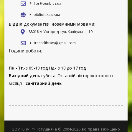
libr@ounb.uz.ua
biblioteka.uz.ua
Відділ документів іноземними мовами:
88018 м Ужгород, вул. Капітульна, 10
transclibrary@gmail.com
Години роботи:
Пн.-Пт.
-з 09-19 год Нд.- з 10 до 17 год.
Вихідний день
субота. Останній вівторок кожного
місяця -
санітарний день
ЗОУНБ ім. Ф.Потушняка © 2004-2026 всі права захищено