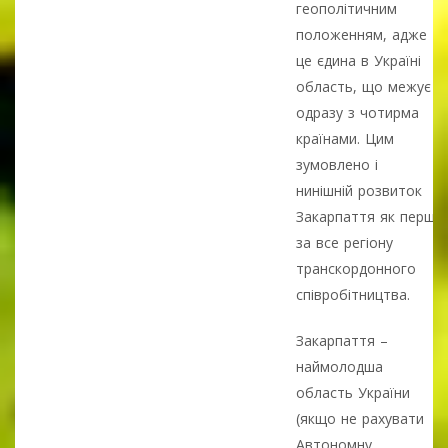
геополітичним
положенням, адже
це єдина в Україні
область, що межує
одразу з чотирма
країнами. Цим
зумовлено і
нинішній розвиток
Закарпаття як перш
за все регіону
транскордонного
співробітництва.
Закарпаття –
наймолодша
область України
(якщо не рахувати
Автономну