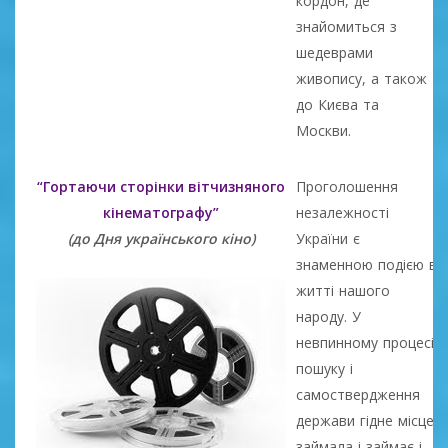
кордон, де
знайомиться з
шедеврами
живопису, а також
до Києва та
Москви.
“Гортаючи сторінки вітчизняного
Проголошення
кінематографу”
незалежності
(до Дня українського кіно)
України є
знаменною подією в
житті нашого
народу. У
невпинному процесі
пошуку і
самоствердження
держави гідне місце
займала і займає і