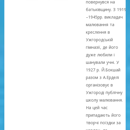
повернувся на
батьківщину. З 1919
–1945рр. викладач
малювання та
креслення в
Ужгородській
гімназії, де його
дуже любили і
шанували учні. У
1927 р. Й.Бокшай
разом з А.Ерделі
організовує в
Ужгороді публічну
школу малювання.
На цей час
припадають його
творчі поїздки за