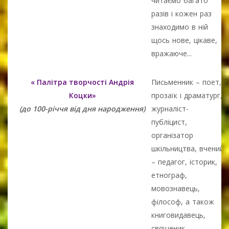
читаємо багато
разів і кожен раз
знаходимо в ній
щось нове, цікаве,
вражаюче...
« Палітра творчості Андрія
Письменник – поет,
Коцки»
прозаїк і драматург,
(до 100-річчя від дня народження)
журналіст-
публіцист,
організатор
шкільництва, вчений
– педагог, історик,
етнограф,
мовознавець,
філософ, а також
книговидавець,
священик,