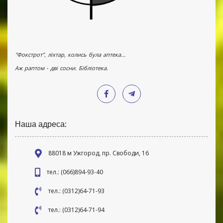
"Фокстрот", ліхтар, колись була аптека...
Аж раптом - дві сосни. Бібліотека.
Наша адреса:
88018 м Ужгород, пр. Свободи, 16
тел.: (066)894-93-40
тел.: (0312)64-71-93
тел.: (0312)64-71-94