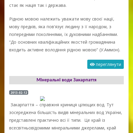
стає як нація так і держава.
Рідною мовою належить уважати мову своєї нації,
мову предків, яка пов'язує людину з її народом, з
попередніми поколіннями, їх духовними надбаннями.
“До основних кваліфікаційних якостей громадянина
входить активне володіння рідною мовою” (У.Аммон).
переглянути
Мінеральні води Закарпаття
2013-02-12
Закарпаття – справжня криниця цілющих вод. Тут
зосереджена більшість видів мінеральних вод України,
представлені практично всі її типи. Це край із
всесвітньовідомими мінеральними джерелами, край