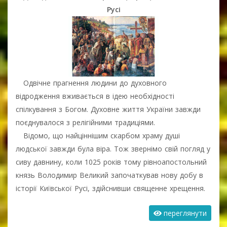
Русі
Одвічне прагнення людини до духовного
відродження вживається в ідею необхідності
спілкування з Богом. Духовне життя України завжди
поєднувалося з релігійними традиціями.
Відомо, що найціннішим скарбом храму душі
людської завжди була віра. Тож звернімо свій погляд у
сиву давнину, коли 1025 років тому рівноапостольний
князь Володимир Великий започаткував нову добу в
історії Київської Русі, здійснивши священне хрещення.
переглянути