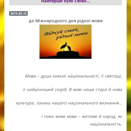
Найперше було слово...
2013-02-15
до Міжнародного дня рідної мови
Мова – душа кожної національності, її святощі,
її найцінніший скарб. В мові наша стара й нова
культура, ознака нашого національного визнання…
І поки живе мова – житиме й народ, як
національність.