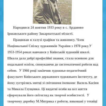
Народився 24 жовтня 1933 року в с. Арданово
Іршавського району Закарпатської області.
Працював в галузі графіки та живопису. Член
Національної Спілку художників України з 1970 року.У
1953-1954 роках навчався у Київській художній школі.
Школа дала добрі професійні знання, стала основою для
подальшої освіти, спонукаючи до систематичної роботи над
собою. У 1966 році закінчив художньо-педагогічний
факультет Київського державного художнього інституту, де
йому зустрілись митці зі світовими іменами: Василь Касіян
та Микола Глущенко. Ці видатні особи на все життя
сформували його світогляд як творчої особистості. У
творчому доробку М.Митрика є роботи, виконані у техніці