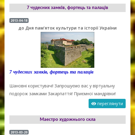
7 чудесних замків, фортець та палаців
2013-04-18
до Дня пам’яток культури та історії України
7 чудесних замків, фортець та палаців
Шановні користувачі! Запрошуємо вас у віртуальну
подорож замками Закарпаття! Приємної мандрівки!
переглянути
Маестро художнього скла
2013-03-20