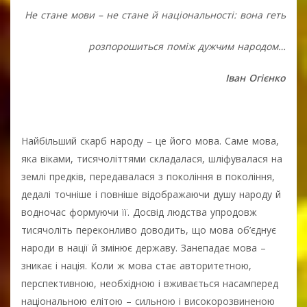
Не стане мови – не стане й національності: вона геть
розпорошиться поміж дужчим народом…
Іван Огієнко
Найбільший скарб народу – це його мова. Саме мова,
яка віками, тисячоліттями складалася, шліфувалася на
землі предків, передавалася з покоління в покоління,
дедалі точніше і повніше відображаючи душу народу й
водночас формуючи її. Досвід людства упродовж
тисячоліть переконливо доводить, що мова об’єднує
народи в нації й змінює державу. Занепадає мова –
зникає і нація. Коли ж мова стає авторитетною,
перспективною, необхідною і вживається насамперед
національною елітою – сильною і високорозвиненою