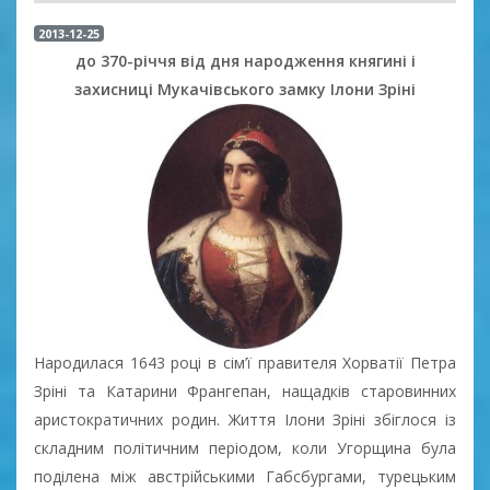
2013-12-25
до 370-річчя від дня народження княгині і
захисниці Мукачівського замку Ілони Зріні
Народилася 1643 році в сім’ї правителя Хорватії Петра
Зріні та Катарини Франгепан, нащадків старовинних
аристократичних родин. Життя Ілони Зріні збіглося із
складним політичним періодом, коли Угорщина була
поділена між австрійськими Габсбургами, турецьким