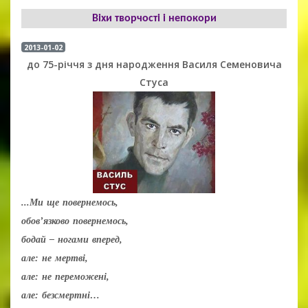
Віхи творчості і непокори
2013-01-02
до 75-річчя з дня народження Василя Семеновича
Стуса
...Ми ще повернемось,
обов’язково повернемось,
бодай – ногами вперед,
але: не мертві,
але: не переможені,
але: безсмертні…