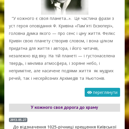
“У кожного є своя планета...». Це частина фрази з
уст героя оповідання Ф. Кривіна «Пам`яті Екзюпері»,
головна думка якого — про сенс і ціну життя. Фелікс
Кривін свою планету створив словом, і вона цілком
придатна для життя і автора, і його читачів,
незалежно від віку. На тій планеті — і густонаселена
твердь, і мінлива атмосфера, і зоряне небо, і
непримітне, але насичене подіями життя як мудрих
речей, так і несерйозних Архімедів та Ньютонів.
переглянути
У кожного своя дорога до храму
2013-05-27
До відзначення 1025-річниці хрещення Київської