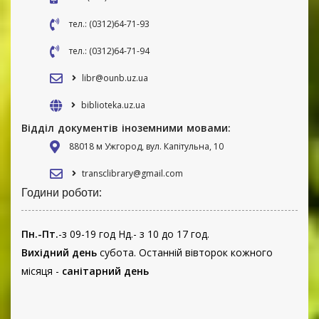
тел.: (0312)64-71-93
тел.: (0312)64-71-94
libr@ounb.uz.ua
biblioteka.uz.ua
Відділ документів іноземними мовами:
88018 м Ужгород, вул. Капітульна, 10
transclibrary@gmail.com
Години роботи:
Пн.-Пт.
-з 09-19 год Нд.- з 10 до 17 год.
Вихідний день
субота. Останній вівторок кожного
місяця -
санітарний день