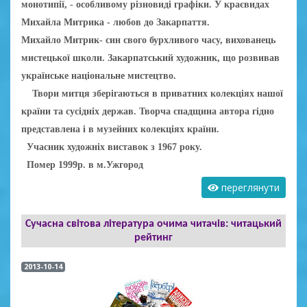
монотипії, - особливому різновиді графіки.
У краєвидах
Михайла Митрика - любов до Закарпаття.
Михайло Митрик- син свого бурхливого часу, вихованець
мистецької школи. Закарпатський художник, що розвивав
українське національне мистецтво.
Твори митця зберігаються в приватних колекціях нашої
країни та сусідніх держав. Творча спадщина автора гідно
представлена і в музейних колекціях країни.
Учасник художніх виставок з 1967 року.
Помер 1999р. в м.Ужгор
од
переглянути
Сучасна світова література очима читачів: читацький
рейтинг
2013-10-14