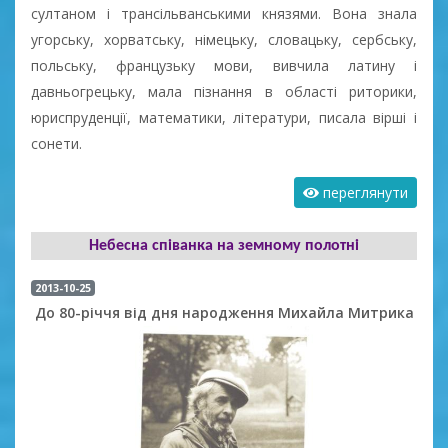
султаном і трансільванськими князями. Вона знала
угорську, хорватську, німецьку, словацьку, сербську,
польську, французьку мови, вивчила латину і
давньогрецьку, мала пізнання в області риторики,
юриспруденції, математики, літератури, писала вірші і
сонети.
переглянути
Небесна співанка на земному полотні
2013-10-25
До 80-річчя від дня народження Михайла Митрика