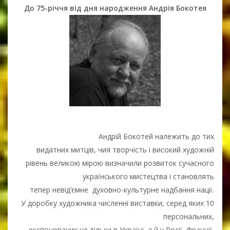
До 75-річчя від дня народження Андрія Бокотея
Андрій Бокотей належить до тих
видатних митців, чия творчість і високий художній
рівень великою мірою визначили розвиток сучасного
українського мистецтва і становлять
тепер невід’ємне духовно-культурне надбання нації.
У доробку художника численні виставки, серед яких 10
персональних,
експонованих не тільки в Україні, а й у Росії, Франції,