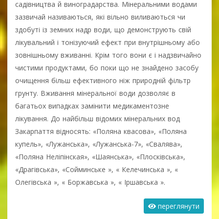
садівництва й виноградарства. Мінеральними водами
зазвичай називаються, які вільно виливаються чи
здобуті із земних надр води, що демонструють свій
лікувальний і тонізуючий ефект при внутрішньому або
зовнішньому вживанні. Крім того вони є і надзвичайно
чистими продуктами, бо поки що не знайдено засобу
очищення більш ефективного ніж природній фільтр
грунту. Вживання мінеральної води дозволяє в
багатьох випадках замінити медикаментозне
лікування. До найбільш відомих мінеральних вод
Закарпаття відносять: «Поляна квасова», «Поляна
купель», «Лужанська», «Лужанська-7», «Свалява»,
«Поляна Неліпінская», «Шаянська», «Плосківська»,
«Драгівська», «Сойминське », « Келечинська », «
Олегівська », « Боржавська », « Іршавська ».
переглянути