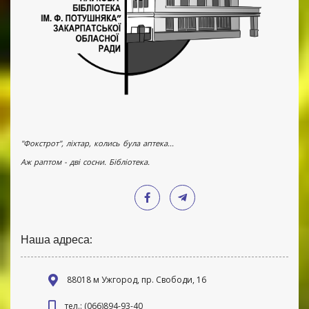
"Фокстрот", ліхтар, колись була аптека...
Аж раптом - дві сосни. Бібліотека.
Наша адреса:
88018 м Ужгород, пр. Свободи, 16
тел.: (066)894-93-40