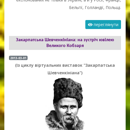
Бельгії, Голландії, Польщі.
переглянути
Закарпатська Шевченкініана: на зустріч ювілею
Великого Кобзаря
2013-03-01
(Із циклу віртуальних виставок "Закарпатська
Шевченкініана")