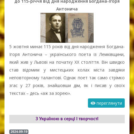
до 115-річчя від дня народження Богдана-Ігоря
Антонича
5 жовтня минає 115 років від дня народження Богдана-
Ігоря Антонича
– українського поета із Лемківщини,
який жив у Львові на початку ХХ століття. Він швидко
став відомим у мистецьких колах міста завдяки
неповторному талантові. Однак поет так само стрімко
згас у 27 років, знайшовши дім, як і писав у своїх
текстах – десь «аж за зорею».
переглянути
З Україною в серці і творчості
2024-09-19