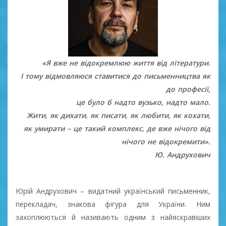
«Я вже не відокремлюю життя від літератури.
І тому відмовляюся ставитися до письменництва як
до професії,
це було б надто вузько, надто мало.
Жити, як дихати, як писати, як любити, як кохати,
як умирати – це такий комплекс, де вже нічого від
нічого не відокремити».
Ю. Андрухович
Юрій Андрухович – видатний український письменник,
перекладач, знакова фігура для України. Ним
захоплюються й називають одним з найяскравіших