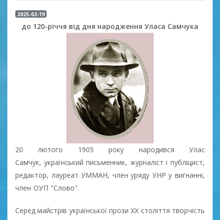
2025-02-19
до 120-річчя від дня народження Уласа Самчука
20 лютого 1905 року
народився
Улас
Самчук,
український письменник, журналіст і публіцист,
редактор, лауреат УММАН, член уряду УНР у вигнанні,
член ОУП "Слово".
Серед майстрів української прози XX століття творчість