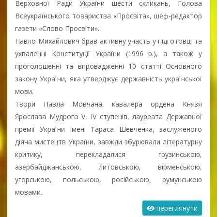
Верховної Ради України шести скликань, Голова
Всеукраїнського товариства «Просвіта», шеф-редактор
газети «Слово Просвіти».
Павло Михайлович брав активну участь у підготовці та
ухваленні Конституції України (1996 р.), а також у
проголошенні та впровадженні 10 статті Основного
закону України, яка утверджує державність української
мови.
Твори Павла Мовчана, кавалера ордена Князя
Ярослава Мудрого V, IV ступенів, лауреата Державної
премії України імені Тараса Шевченка, заслуженого
діяча мистецтв України, завжди збурювали літературну
критику, перекладалися грузинською,
азербайджанською, литовською, вірменською,
угорською, польською, російською, румунською
мовами.
переглянути