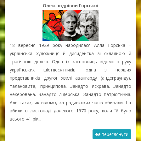
Олександрівни Горської
18 вересня 1929 року народилася Алла Горська –
українська художниця й дисидентка зі складною й
трагічною долею. Одна із засновниць відомого руху
українських шістдесятників, одна з перших
представників другої хвилі авангарду (андеграунду),
талановита, принципова. Занадто яскрава. Занадто
некерована. Занадто лідерська. Занадто патріотична.
Але таких, як відомо, за радянських часів вбивали. І її
вбили в листопаді далекого 1970 року, коли їй було
всього 41 рік...
переглянути