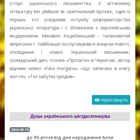
історії українського письменства. У вітчизняну
літературу він увійшов як оригінальний прозаїк, один із
перших, хто усвідомив потребу реформаторства
української літератури і її зближення з європейським
модернізмом. Михайло Коцюбинський – талановитий
імпресіоніст. Найбільше послуговувався жанром повісті,
оповідання і новел. Український письменник,
громадський діяч, голова «Просвіти» в Чернігові, автор
відомих новел «Fata morgana», «Що записано в книгу
життя», «Тіні забутих предків».
переглянути
Душа українського шістдесятництва
2024-09-10
до 95-річчя від дня народження Алли