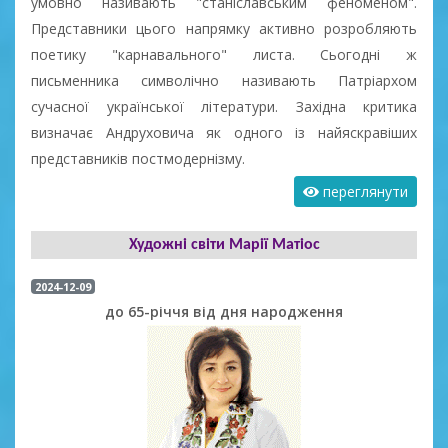
умовно називають "станіславським феноменом".
Представники цього напрямку активно розробляють
поетику "карнавального" листа. Сьогодні ж
письменника символічно називають Патріархом
сучасної української літератури. Західна критика
визначає Андруховича як одного із найяскравіших
представників постмодернізму.
переглянути
Художні світи Марії Матіос
2024-12-09
до 65-річчя від дня народження