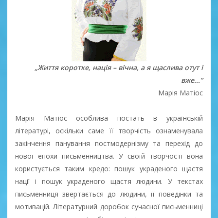
„Життя коротке, нація – вічна, а я щаслива отут і
вже...”
Марія Матіос
Марія Матіос особлива постать в українській
літературі, оскільки саме її творчість ознаменувала
закінчення панування постмодернізму та перехід до
нової епохи письменництва. У своїй творчості вона
користується таким кредо: пошук украденого щастя
нації і пошук украденого щастя людини. У текстах
письменниця звертається до людини, її поведінки та
мотивацій. Літературний доробок сучасної письменниці