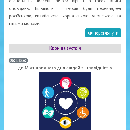
становлять численні збірки віршів, а також книги
оповідань. Більшість її творів були перекладені
російською, китайською, хорватською, японською та
іншими мовами.
переглянути
Крок на зустріч
2024-12-02
до Міжнародного дня людей з інвалідністю