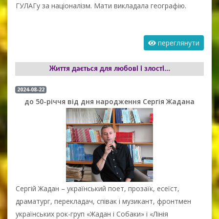
ГУЛАГу за націоналізм. Мати викладала географію.
переглянути
Життя дається для любові і злості...
2024-08-22
до 50-річчя від дня народження Сергія Жадана
Сергій Жадан – український поет, прозаїк, есеїст,
драматург, перекладач, співак і музикант, фронтмен
українських рок-груп «Жадан і Собаки» і «Лінія