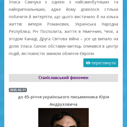
Уласа Самчука є однією з найсамобутніших та
найоригінальніших, адже йому довелося стільки
побачити й витерпіти, що цього вистачило б на кілька
життів: імперія Романових, Українська Народна
Республіка, Річ Посполита, життя в Німеччині, Чехії, а
згодом Канаді, Друга Світова війна – усе це випало на
долю Уласа. Силою обставин митець опинився в центрі
подій, які повністю змінили обличчя Європи.
переглянути
Станіславський феномен
2025-02-11
до 65-річчя українського письменника Юрія
Андруховича