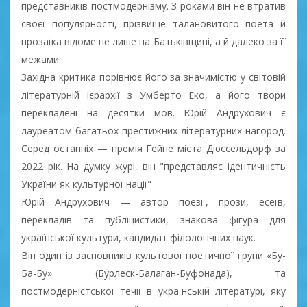
представників постмодернізму. З роками він не втратив
своєї популярності, прізвище талановитого поета й
прозаїка відоме не лише на Батьківщині, а й далеко за її
межами.
Західна критика порівнює його за значимістю у світовій
літературній ієрархії з Умберто Еко, а його твори
перекладені на десятки мов. Юрій Андрухович є
лауреатом багатьох престижних літературних нагород.
Серед останніх — премія Гейне міста Дюссельдорф за
2022 рік. На думку журі, він "представляє ідентичність
України як культурної нації"
Юрій Андрухович — автор поезії, прози, есеїв,
перекладів та публіцистики, знакова фігура для
української культури, кандидат філологічних наук.
Він один із засновників культової поетичної групи «Бу-
Ба-Бу» (Бурлеск-Балаган-Буфонада), та
постмодерністської течії в українській літературі, яку