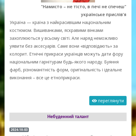
"Намисто – не тісто, в печі не спечеш"
українське прислів’я
Україна — країна з найкрасивішим національним
костюмом. Вишиванками, яскравими вінками
захоплюються у всьому світі. Але наряд неможливо
уявити без аксесуарів. Саме вони «відповідають» за
колорит. Етнічні прикраси українців можуть дати фору
національним гарнітурам будь-якого народу. Буяння
фарб, різноманітність форм, оригінальність і ідеальне
виконання – все це етноприкраси.
переглянути
Небуденний талант
2024-10-03