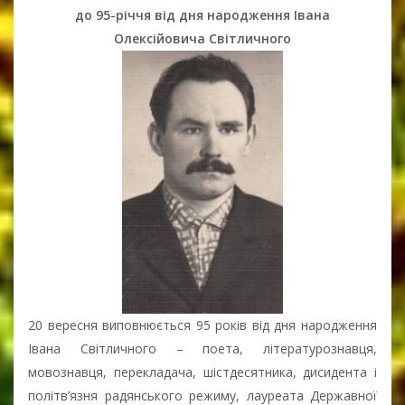
до 95-річчя від дня народження Івана
Олексійовича Світличного
20 вересня виповнюється 95 років від дня народження
Івана Світличного – поета, літературознавця,
мовознавця, перекладача, шістдесятника, дисидента і
політв’язня радянського режиму, лауреата Державної