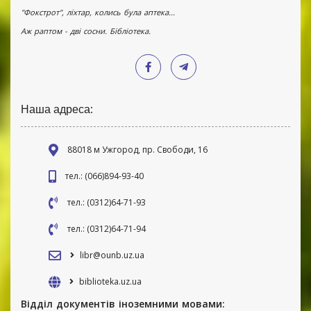
"Фокстрот", ліхтар, колись була аптека...
Аж раптом - дві сосни. Бібліотека.
Наша адреса:
88018 м Ужгород, пр. Свободи, 16
тел.: (066)894-93-40
тел.: (0312)64-71-93
тел.: (0312)64-71-94
libr@ounb.uz.ua
biblioteka.uz.ua
Відділ документів іноземними мовами: